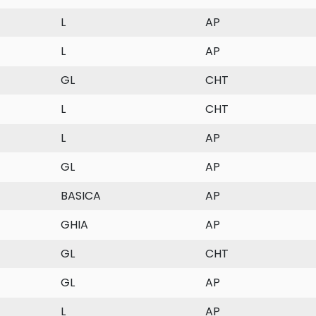
L
AP
L
AP
GL
CHT
L
CHT
L
AP
GL
AP
BASICA
AP
GHIA
AP
GL
CHT
GL
AP
L
AP