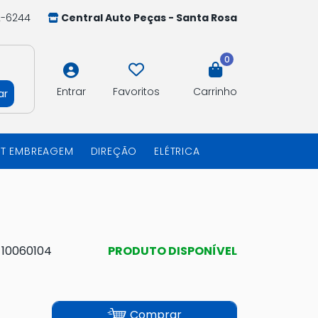
2-6244
Central Auto Peças - Santa Rosa
0
Entrar
Favoritos
Carrinho
ar
IT EMBREAGEM
DIREÇÃO
ELÉTRICA
:
10060104
PRODUTO DISPONÍVEL
Comprar