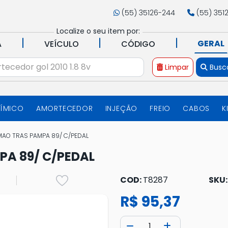
(55) 35126-244
(55) 351
Localize o seu item por:
|
|
|
GERAL
A
VEÍCULO
CÓDIGO
Limpar
Busc
UÍMICO
AMORTECEDOR
INJEÇÃO
FREIO
CABOS
K
MAO TRAS PAMPA 89/ C/PEDAL
PA 89/ C/PEDAL
COD:
T8287
SKU
R$ 95,37