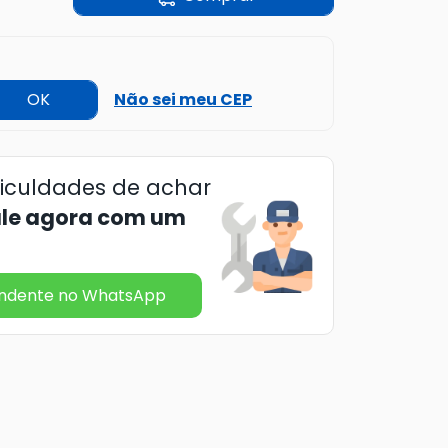
OK
Não sei meu CEP
ficuldades de achar
ale agora com um
endente no WhatsApp