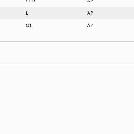
STD
AP
L
AP
GL
AP