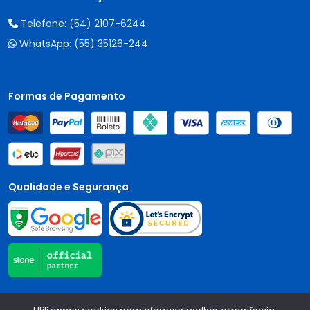
Telefone:
(54) 2107-6244
WhatsApp:
(55) 35126-244
Formas de Pagamento
Qualidade e Segurança
Central Auto Peças - CNPJ:
90.196.999/0001-89
Todos os