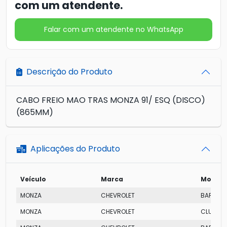
com um atendente.
Falar com um atendente no WhatsApp
Descrição do Produto
CABO FREIO MAO TRAS MONZA 91/ ESQ (DISCO)
(865MM)
Aplicações do Produto
Veículo
Marca
Modelo
MONZA
CHEVROLET
BARCEL
MONZA
CHEVROLET
CLUB