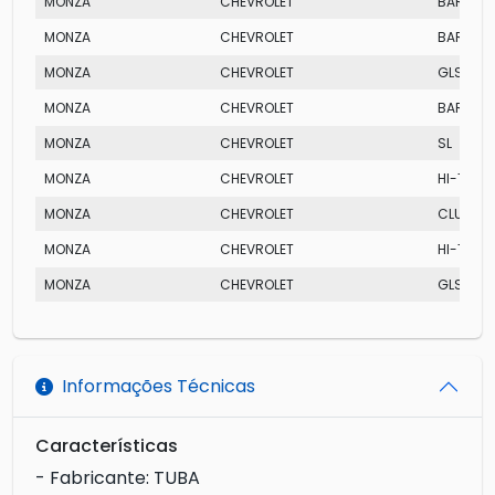
MONZA
CHEVROLET
BARCEL
MONZA
CHEVROLET
BARCEL
MONZA
CHEVROLET
GLS EFI
MONZA
CHEVROLET
BARCEL
MONZA
CHEVROLET
SL
MONZA
CHEVROLET
HI-TECH
MONZA
CHEVROLET
CLUB
MONZA
CHEVROLET
HI-TECH
MONZA
CHEVROLET
GLS EFI
Informações Técnicas
Características
- Fabricante: TUBA