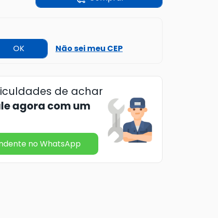
OK
Não sei meu CEP
ficuldades de achar
ale agora com um
endente no WhatsApp