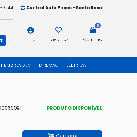
2-6244
Central Auto Peças - Santa Rosa
0
Entrar
Favoritos
Carrinho
ar
IT EMBREAGEM
DIREÇÃO
ELÉTRICA
10060091
PRODUTO DISPONÍVEL
Comprar