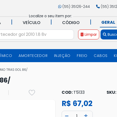
(55) 35126-244
(55) 351
Localize o seu item por:
|
|
|
GERAL
A
VEÍCULO
CÓDIGO
Limpar
Busc
UÍMICO
AMORTECEDOR
INJEÇÃO
FREIO
CABOS
K
MAO TRAS GOL 86/
86/
COD:
T5133
SKU:
R$ 67,02