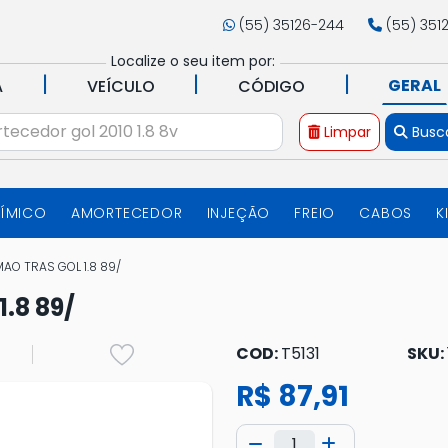
(55) 35126-244
(55) 351
Localize o seu item por:
|
|
|
GERAL
A
VEÍCULO
CÓDIGO
Limpar
Busc
UÍMICO
AMORTECEDOR
INJEÇÃO
FREIO
CABOS
K
AO TRAS GOL 1.8 89/
.8 89/
COD:
T5131
SKU:
R$ 87,91