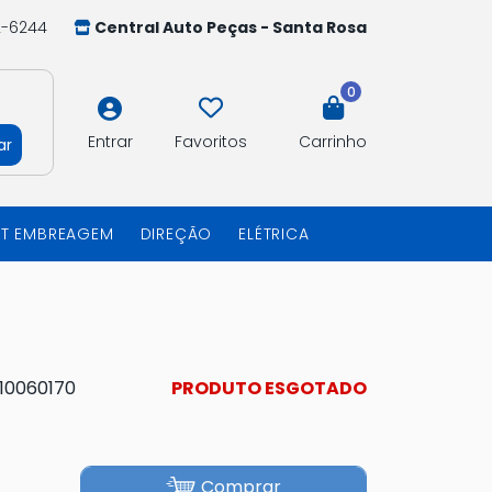
2-6244
Central Auto Peças - Santa Rosa
0
Entrar
Favoritos
Carrinho
ar
IT EMBREAGEM
DIREÇÃO
ELÉTRICA
10060170
PRODUTO ESGOTADO
Comprar