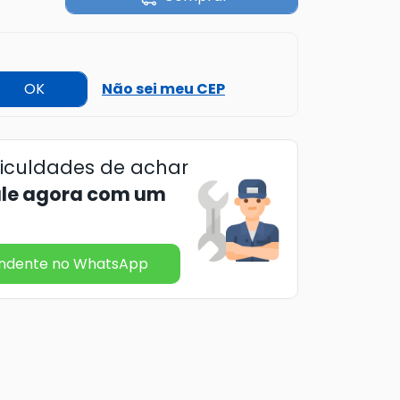
OK
Não sei meu CEP
ficuldades de achar
ale agora com um
endente no WhatsApp