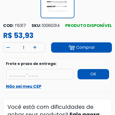
COD:
T6317
SKU:
10060314
PRODUTO DISPONÍVEL
R$ 53,93
Comprar
Frete e prazo de entrega:
OK
Não sei meu CEP
Você está com dificuldades de
achar seus produtos?
Fale agora