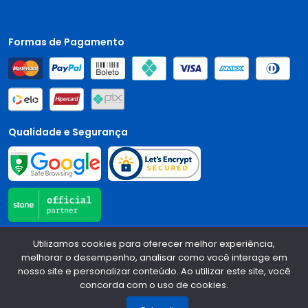
Formas de Pagamento
Qualidade e Segurança
Utilizamos cookies para oferecer melhor experiência,
Central Auto Peças - CNPJ:
90.196.999/0001-89
Todos os
melhorar o desempenho, analisar como você interage em
direitos reservados.
2026
nosso site e personalizar conteúdo. Ao utilizar este site, você
concorda com o uso de cookies.
1
Desenvolvido Por: