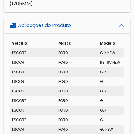
(1705MM)
Aplicações do Produto
Veículo
Marca
Modelo
ESCORT
FORD
GLX NEW
ESCORT
FORD
RS 16V NEW
ESCORT
FORD
GLX
ESCORT
FORD
GL
ESCORT
FORD
GLX
ESCORT
FORD
GL
ESCORT
FORD
GLX
ESCORT
FORD
GL
ESCORT
FORD
GL NEW