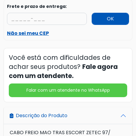
Frete e prazo de entrega:
OK
Não sei meu CEP
Você está com dificuldades de
achar seus produtos?
Fale agora
com um atendente.
Falar com um atendente no WhatsApp
Descrição do Produto
CABO FREIO MAO TRAS ESCORT ZETEC 97/