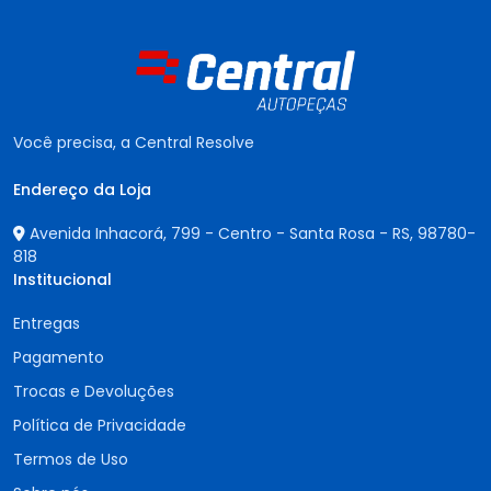
Você precisa, a Central Resolve
Endereço da Loja
Avenida Inhacorá, 799 - Centro - Santa Rosa - RS,
98780-
818
Institucional
Entregas
Pagamento
Trocas e Devoluções
Política de Privacidade
Termos de Uso