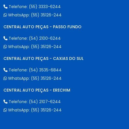
Telefone:
(55) 3333-6244
WhatsApp:
(55) 35126-244
CENTRAL AUTO PEÇAS - PASSO FUNDO
Telefone:
(54) 2100-6244
WhatsApp:
(55) 35126-244
CENTRAL AUTO PEÇAS - CAXIAS DO SUL
Telefone:
(54) 3535-6844
WhatsApp:
(55) 35126-244
CENTRAL AUTO PEÇAS - ERECHIM
Telefone:
(54) 2107-6244
WhatsApp:
(55) 35126-244