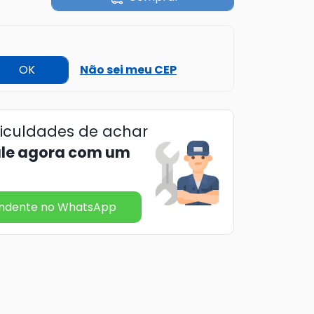
OK
Não sei meu CEP
ficuldades de achar
ale agora com um
endente no WhatsApp