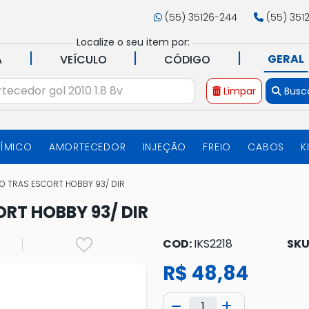
(55) 35126-244
(55) 351
Localize o seu item por:
|
|
|
GERAL
A
VEÍCULO
CÓDIGO
Limpar
Busc
UÍMICO
AMORTECEDOR
INJEÇÃO
FREIO
CABOS
K
O TRAS ESCORT HOBBY 93/ DIR
RT HOBBY 93/ DIR
COD:
IKS2218
SKU
R$ 48,84