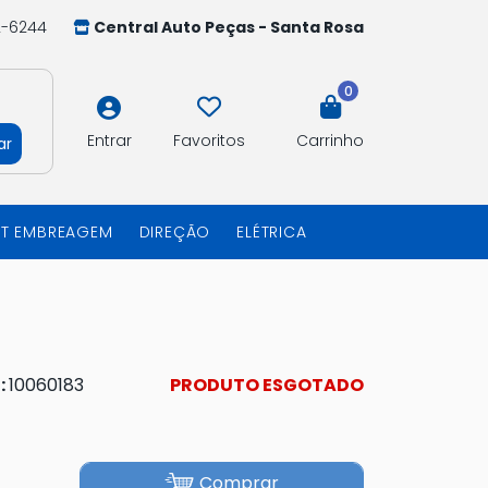
2-6244
Central Auto Peças - Santa Rosa
0
Entrar
Favoritos
Carrinho
ar
IT EMBREAGEM
DIREÇÃO
ELÉTRICA
:
10060183
PRODUTO ESGOTADO
Comprar