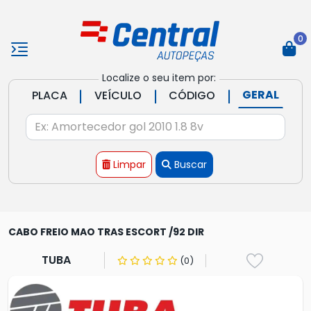
0
Localize o seu item por:
|
|
|
GERAL
PLACA
VEÍCULO
CÓDIGO
Limpar
Buscar
CABO FREIO MAO TRAS ESCORT /92 DIR
TUBA
(0)