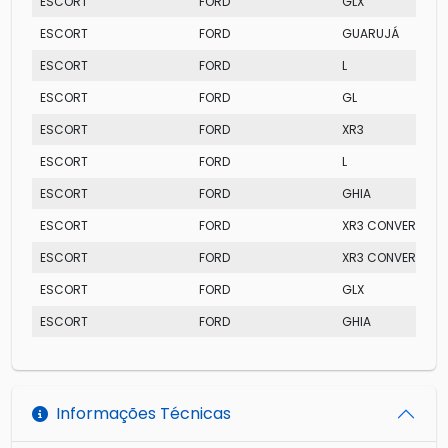
ESCORT
FORD
GLX
ESCORT
FORD
GUARUJÁ
ESCORT
FORD
L
ESCORT
FORD
GL
ESCORT
FORD
XR3
ESCORT
FORD
L
ESCORT
FORD
GHIA
ESCORT
FORD
XR3 CONVERSÍVEL
ESCORT
FORD
XR3 CONVERSÍVEL
ESCORT
FORD
GLX
ESCORT
FORD
GHIA
Informações Técnicas