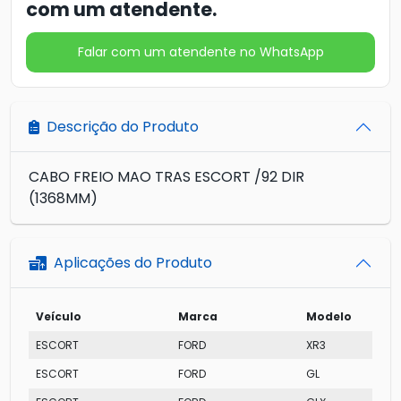
com um atendente.
Falar com um atendente no WhatsApp
Descrição do Produto
CABO FREIO MAO TRAS ESCORT /92 DIR
(1368MM)
Aplicações do Produto
Veículo
Marca
Modelo
ESCORT
FORD
XR3
ESCORT
FORD
GL