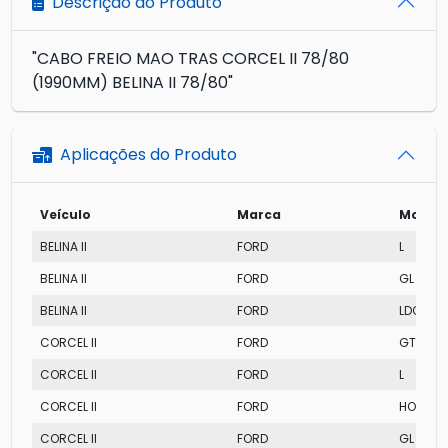
Descrição do Produto
"CABO FREIO MAO TRAS CORCEL II 78/80
(1990MM) BELINA II 78/80"
Aplicações do Produto
Veículo
Marca
Model
BELINA II
FORD
L
BELINA II
FORD
GL
BELINA II
FORD
LDO
CORCEL II
FORD
GT
CORCEL II
FORD
L
CORCEL II
FORD
HOBBY
CORCEL II
FORD
GL