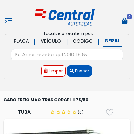
0
Localize o seu item por:
|
|
|
GERAL
PLACA
VEÍCULO
CÓDIGO
Limpar
Buscar
CABO FREIO MAO TRAS CORCEL II 78/80
TUBA
(0)