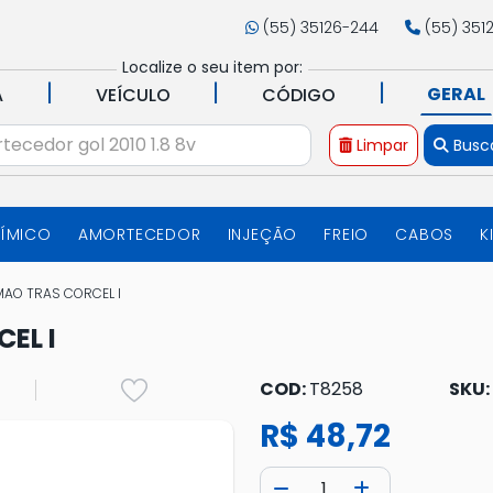
(55) 35126-244
(55) 351
Localize o seu item por:
|
|
|
GERAL
A
VEÍCULO
CÓDIGO
Limpar
Busc
UÍMICO
AMORTECEDOR
INJEÇÃO
FREIO
CABOS
K
MAO TRAS CORCEL I
EL I
COD:
T8258
SKU:
R$ 48,72