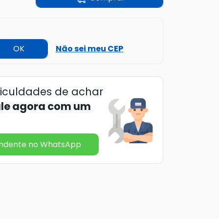
OK
Não sei meu CEP
ficuldades de achar
ale agora com um
endente no WhatsApp