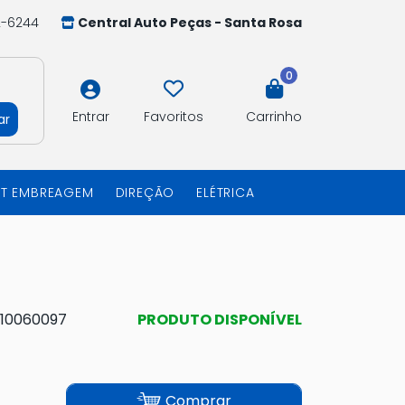
2-6244
Central Auto Peças - Santa Rosa
0
Entrar
Favoritos
Carrinho
ar
IT EMBREAGEM
DIREÇÃO
ELÉTRICA
10060097
PRODUTO DISPONÍVEL
Comprar