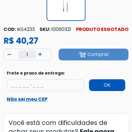
COD:
IKS4233
SKU:
10060321
PRODUTO ESGOTADO
R$ 40,27
Comprar
Frete e prazo de entrega:
OK
Não sei meu CEP
Você está com dificuldades de
achar seus produtos?
Fale agora