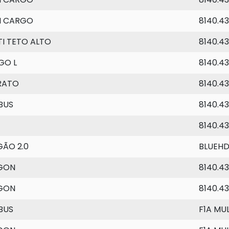
I CARGO
8140.43
I TETO ALTO
8140.43
GO L
8140.4
RATO
8140.43
BUS
8140.43
8140.4
GÃO 2.0
BLUEHD
GON
8140.43
GON
8140.4
BUS
F1A MU