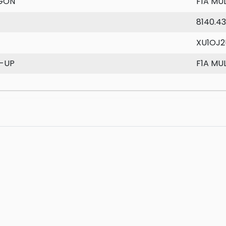
GON
F1A MU
8140.43
XU1OJ2
K-UP
F1A MU