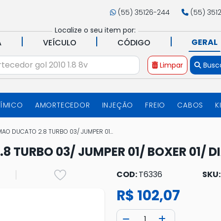
(55) 35126-244
(55) 351
Localize o seu item por:
|
|
|
GERAL
A
VEÍCULO
CÓDIGO
Limpar
Busc
UÍMICO
AMORTECEDOR
INJEÇÃO
FREIO
CABOS
K
AO DUCATO 2.8 TURBO 03/ JUMPER 01...
 TURBO 03/ JUMPER 01/ BOXER 01/ D
COD:
T6336
SKU
R$ 102,07