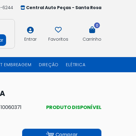
2-6244
Central Auto Peças - Santa Rosa
0
Entrar
Favoritos
Carrinho
ar
IT EMBREAGEM
DIREÇÃO
ELÉTRICA
IA
:
10060371
PRODUTO DISPONÍVEL
Comprar