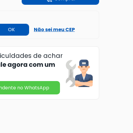
OK
Não sei meu CEP
ficuldades de achar
ale agora com um
endente no WhatsApp