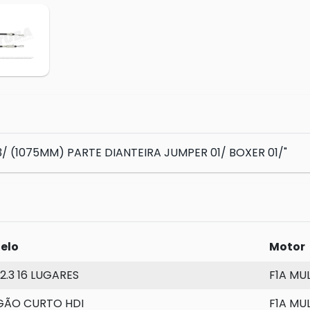
 (1075MM) PARTE DIANTEIRA JUMPER 01/ BOXER 01/"
elo
Motor
2.3 16 LUGARES
F1A MU
GÃO CURTO HDI
F1A MU