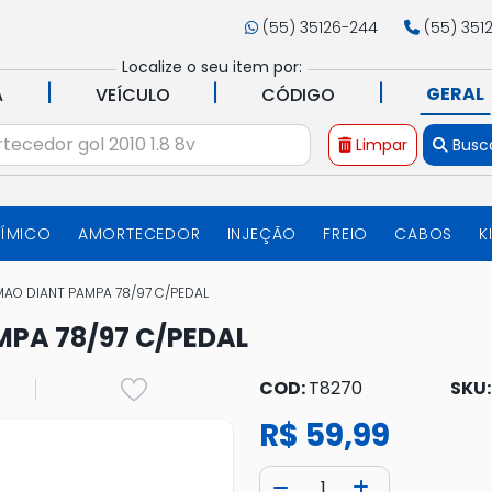
(55) 35126-244
(55) 351
Localize o seu item por:
|
|
|
GERAL
A
VEÍCULO
CÓDIGO
Limpar
Busc
UÍMICO
AMORTECEDOR
INJEÇÃO
FREIO
CABOS
K
MAO DIANT PAMPA 78/97 C/PEDAL
MPA 78/97 C/PEDAL
COD:
T8270
SKU
R$ 59,99