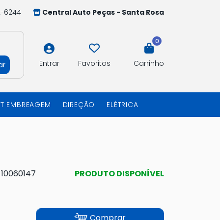
2-6244
Central Auto Peças - Santa Rosa
0
Entrar
Favoritos
Carrinho
ar
IT EMBREAGEM
DIREÇÃO
ELÉTRICA
:
10060147
PRODUTO DISPONÍVEL
Comprar