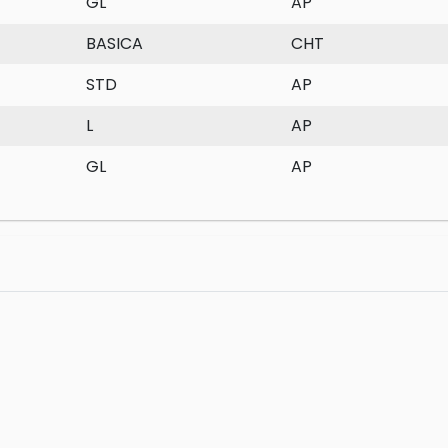
GL
AP
BASICA
CHT
STD
AP
L
AP
GL
AP