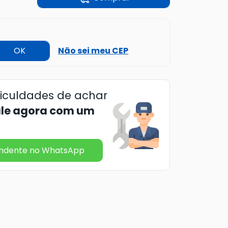
OK
Não sei meu CEP
ficuldades de achar
ale agora com um
endente no WhatsApp