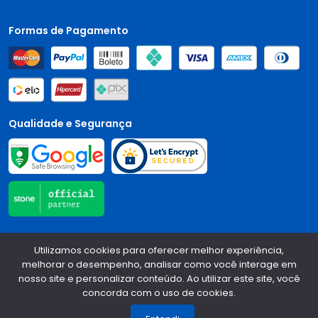
Formas de Pagamento
Qualidade e Segurança
Central Auto Peças - CNPJ:
90.196.999/0001-89
Todos os
Utilizamos cookies para oferecer melhor experiência,
direitos reservados.
2026
melhorar o desempenho, analisar como você interage em
nosso site e personalizar conteúdo. Ao utilizar este site, você
Desenvolvido Por:
concorda com o uso de cookies.
1