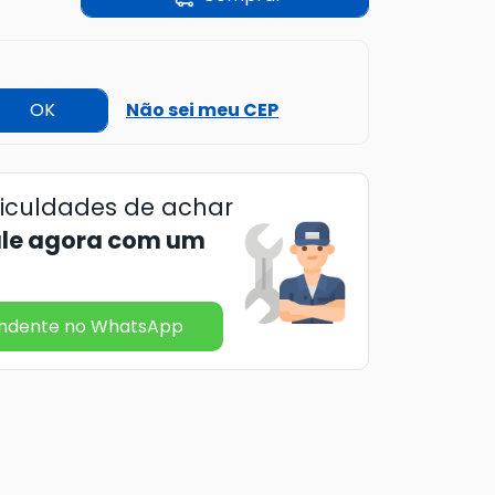
OK
Não sei meu CEP
ficuldades de achar
ale agora com um
endente no WhatsApp