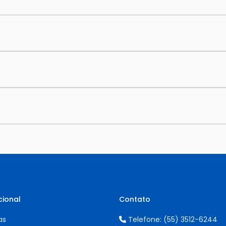
cional
Contato
as
Telefone:
(55) 3512-6244