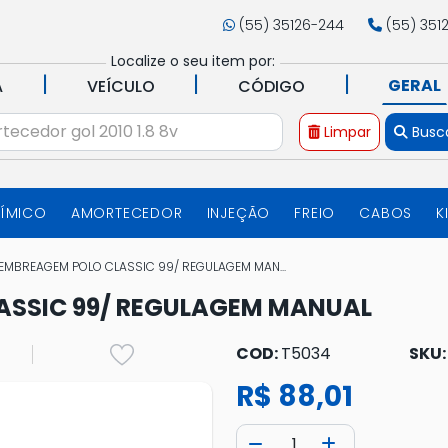
(55) 35126-244
(55) 351
Localize o seu item por:
|
|
|
GERAL
A
VEÍCULO
CÓDIGO
Limpar
Busc
UÍMICO
AMORTECEDOR
INJEÇÃO
FREIO
CABOS
K
EMBREAGEM POLO CLASSIC 99/ REGULAGEM MAN...
ASSIC 99/ REGULAGEM MANUAL
COD:
T5034
SKU
R$ 88,01