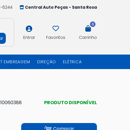
2-6244
Central Auto Peças - Santa Rosa
0
Entrar
Favoritos
Carrinho
ar
IT EMBREAGEM
DIREÇÃO
ELÉTRICA
:
10060388
PRODUTO DISPONÍVEL
Comprar