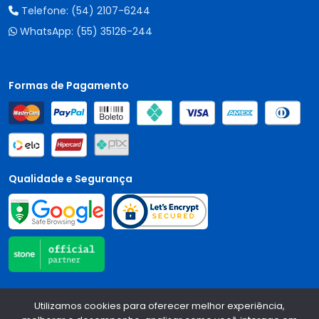
Telefone:
(54) 2107-6244
WhatsApp:
(55) 35126-244
Formas de Pagamento
Qualidade e Segurança
Central Auto Peças - CNPJ:
90.196.999/0001-89
Todos os
Utilizamos cookies para oferecer melhor experiência,
direitos reservados.
2026