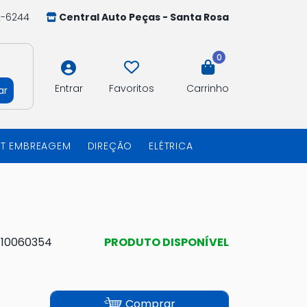
2-6244
Central Auto Peças - Santa Rosa
0
Entrar
Favoritos
Carrinho
ar
IT EMBREAGEM
DIREÇÃO
ELÉTRICA
:
10060354
PRODUTO DISPONÍVEL
Comprar