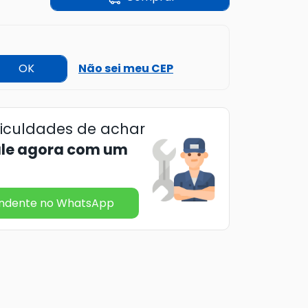
OK
Não sei meu CEP
ficuldades de achar
ale agora com um
endente no WhatsApp