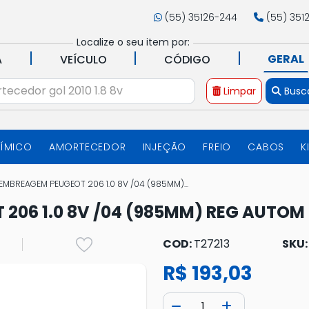
(55) 35126-244
(55) 351
Localize o seu item por:
|
|
|
GERAL
A
VEÍCULO
CÓDIGO
Limpar
Busc
UÍMICO
AMORTECEDOR
INJEÇÃO
FREIO
CABOS
K
MBREAGEM PEUGEOT 206 1.0 8V /04 (985MM)...
206 1.0 8V /04 (985MM) REG AUTOM
COD:
T27213
SKU
R$ 193,03