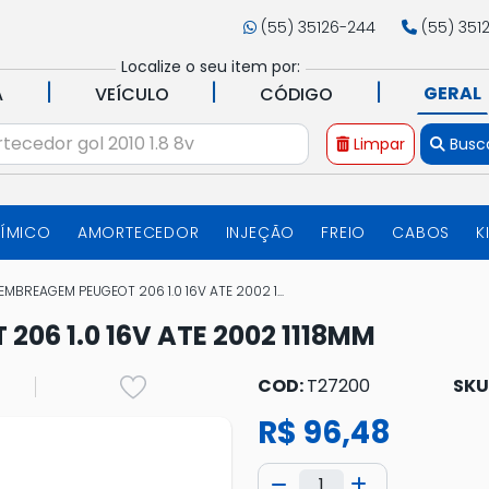
(55) 35126-244
(55) 351
Localize o seu item por:
|
|
|
GERAL
A
VEÍCULO
CÓDIGO
Limpar
Busc
UÍMICO
AMORTECEDOR
INJEÇÃO
FREIO
CABOS
K
MBREAGEM PEUGEOT 206 1.0 16V ATE 2002 1...
06 1.0 16V ATE 2002 1118MM
COD:
T27200
SKU
R$ 96,48