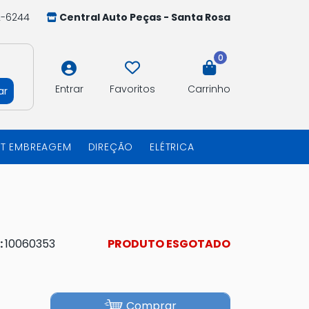
2-6244
Central Auto Peças - Santa Rosa
0
Entrar
Favoritos
Carrinho
ar
IT EMBREAGEM
DIREÇÃO
ELÉTRICA
:
10060353
PRODUTO ESGOTADO
Comprar