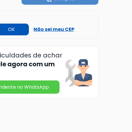
OK
Não sei meu CEP
ficuldades de achar
ale agora com um
endente no WhatsApp