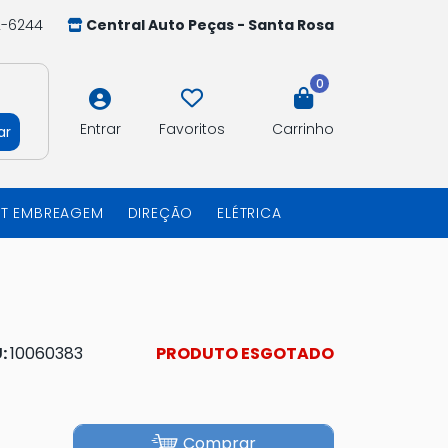
2-6244
Central Auto Peças - Santa Rosa
0
Entrar
Favoritos
Carrinho
ar
IT EMBREAGEM
DIREÇÃO
ELÉTRICA
:
10060383
PRODUTO ESGOTADO
Comprar