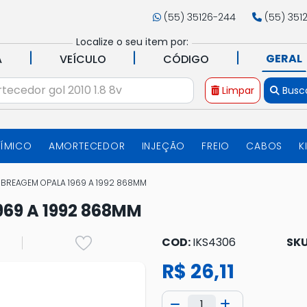
(55) 35126-244
(55) 351
Localize o seu item por:
|
|
|
GERAL
A
VEÍCULO
CÓDIGO
Limpar
Busc
UÍMICO
AMORTECEDOR
INJEÇÃO
FREIO
CABOS
K
BREAGEM OPALA 1969 A 1992 868MM
69 A 1992 868MM
COD:
IKS4306
SKU
R$ 26,11