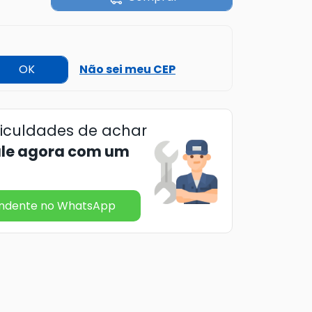
OK
Não sei meu CEP
ficuldades de achar
ale agora com um
endente no WhatsApp