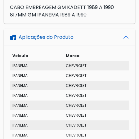
CABO EMBREAGEM GM KADETT 1989 A 1990
817MM GM IPANEMA 1989 A 1990
Aplicações do Produto
Veículo
Marca
Mo
IPANEMA
CHEVROLET
SLE
IPANEMA
CHEVROLET
GLS
IPANEMA
CHEVROLET
SL
IPANEMA
CHEVROLET
GL
IPANEMA
CHEVROLET
GLS
IPANEMA
CHEVROLET
SL
IPANEMA
CHEVROLET
SLE
IPANEMA
CHEVROLET
GL