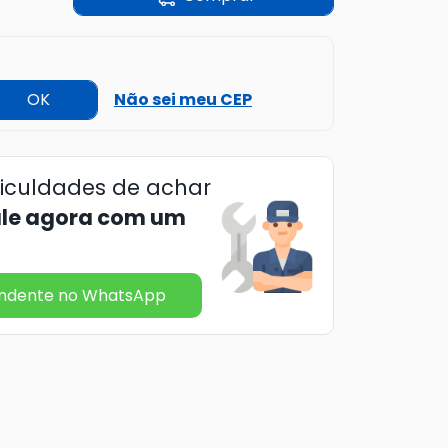
OK
Não sei meu CEP
ficuldades de achar
ale agora com um
endente no WhatsApp