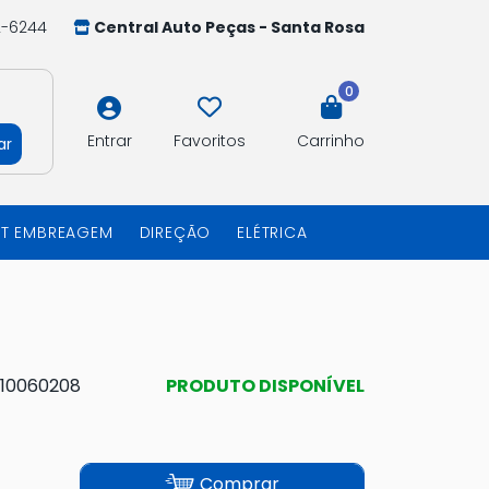
2-6244
Central Auto Peças - Santa Rosa
0
Entrar
Favoritos
Carrinho
ar
IT EMBREAGEM
DIREÇÃO
ELÉTRICA
10060208
PRODUTO DISPONÍVEL
Comprar