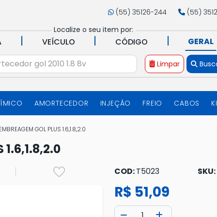
(55) 35126-244
(55) 351
Localize o seu item por:
|
|
|
GERAL
A
VEÍCULO
CÓDIGO
Limpar
Busc
UÍMICO
AMORTECEDOR
INJEÇÃO
FREIO
CABOS
K
MBREAGEM GOL PLUS 1.6,1.8,2.0
.6,1.8,2.0
COD:
T5023
SKU:
R$ 51,09