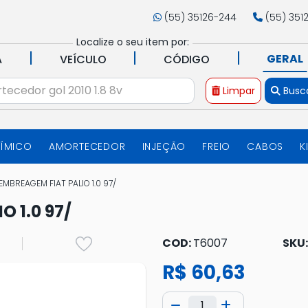
(55) 35126-244
(55) 351
Localize o seu item por:
|
|
|
GERAL
A
VEÍCULO
CÓDIGO
Limpar
Busc
UÍMICO
AMORTECEDOR
INJEÇÃO
FREIO
CABOS
K
MBREAGEM FIAT PALIO 1.0 97/
 1.0 97/
COD:
T6007
SKU
R$ 60,63