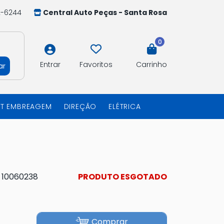
2-6244
Central Auto Peças - Santa Rosa
0
Entrar
Favoritos
Carrinho
ar
IT EMBREAGEM
DIREÇÃO
ELÉTRICA
:
10060238
PRODUTO ESGOTADO
Comprar