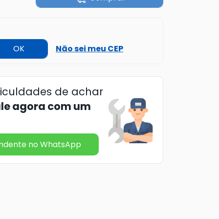
OK
Não sei meu CEP
ficuldades de achar
ale agora com um
endente no WhatsApp