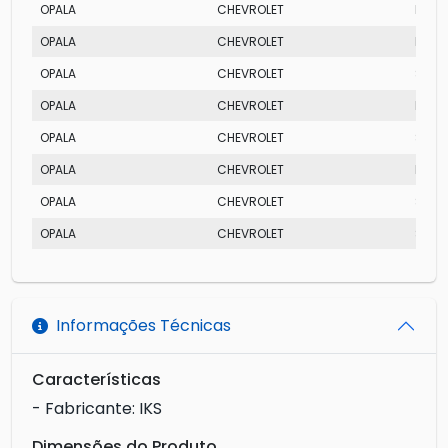
OPALA
CHEVROLET
DIPL
OPALA
CHEVROLET
DIPL
OPALA
CHEVROLET
SS
OPALA
CHEVROLET
DIPL
OPALA
CHEVROLET
SS
OPALA
CHEVROLET
DIPL
OPALA
CHEVROLET
SS
OPALA
CHEVROLET
SS
Informações Técnicas
Características
- Fabricante: IKS
Dimensões do Produto