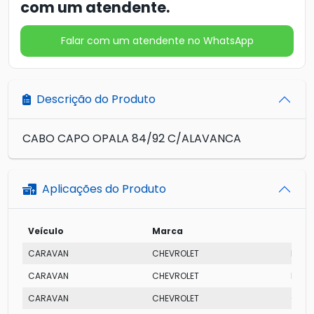
com um atendente.
Falar com um atendente no WhatsApp
Descrição do Produto
CABO CAPO OPALA 84/92 C/ALAVANCA
Aplicações do Produto
Veículo
Marca
Mod
CARAVAN
CHEVROLET
DIPL
CARAVAN
CHEVROLET
DIPL
CARAVAN
CHEVROLET
COM