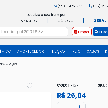
(55) 35126-244
(55) 351
Localize o seu item por:
|
|
|
GERAL
A
VEÍCULO
CÓDIGO
Limpar
Busc
UÍMICO
AMORTECEDOR
INJEÇÃO
FREIO
CABOS
K
PALA 75/83
COD:
T7157
SKU:
R$ 26,84