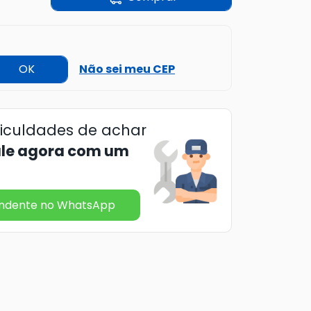
OK
Não sei meu CEP
ficuldades de achar
ale agora com um
endente no WhatsApp