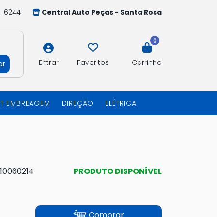
2-6244
Central Auto Peças - Santa Rosa
0
Entrar
Favoritos
Carrinho
ar
IT EMBREAGEM
DIREÇÃO
ELÉTRICA
10060214
PRODUTO DISPONÍVEL
Comprar