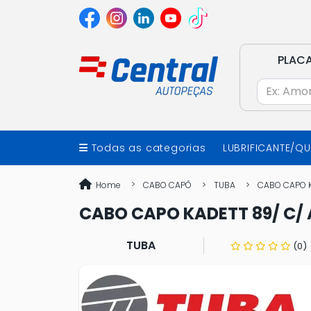
PLAC
Todas as categorias
LUBRIFICANTE/Q
Home
CABO CAPÔ
TUBA
CABO CAPO K
CABO CAPO KADETT 89/ C
TUBA
(0)