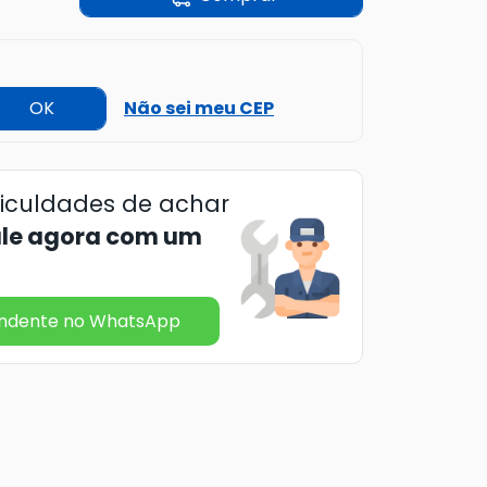
OK
Não sei meu CEP
ficuldades de achar
ale agora com um
endente no WhatsApp