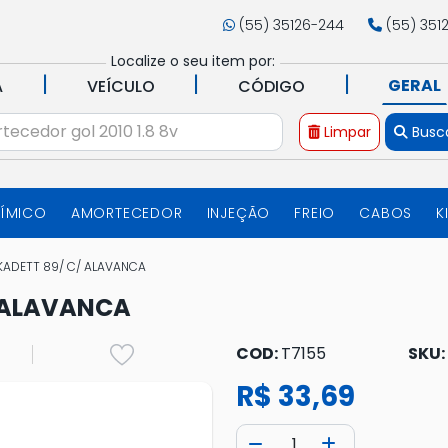
(55) 35126-244
(55) 351
Localize o seu item por:
|
|
|
GERAL
A
VEÍCULO
CÓDIGO
Limpar
Busc
UÍMICO
AMORTECEDOR
INJEÇÃO
FREIO
CABOS
K
ADETT 89/ C/ ALAVANCA
/ ALAVANCA
COD:
T7155
SKU:
R$ 33,69