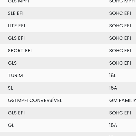
GLS MPFI
SOHC MPFI
SLE EFI
SOHC EFI
LITE EFI
SOHC EFI
GLS EFI
SOHC EFI
SPORT EFI
SOHC EFI
GLS
SOHC EFI
TURIM
18L
SL
18A
GSI MPFI CONVERSÍVEL
GM FAMILIA 
GLS EFI
SOHC EFI
GL
18A