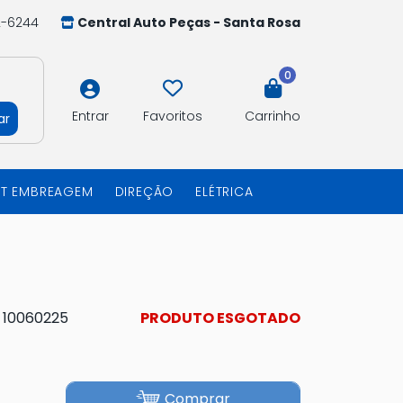
2-6244
Central Auto Peças - Santa Rosa
0
Entrar
Favoritos
Carrinho
ar
IT EMBREAGEM
DIREÇÃO
ELÉTRICA
:
10060225
PRODUTO ESGOTADO
Comprar