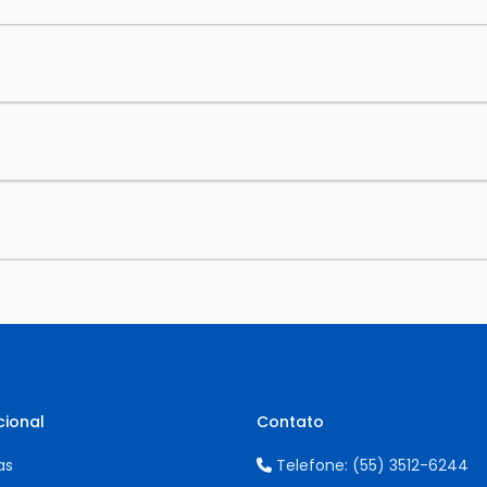
cional
Contato
as
Telefone:
(55) 3512-6244