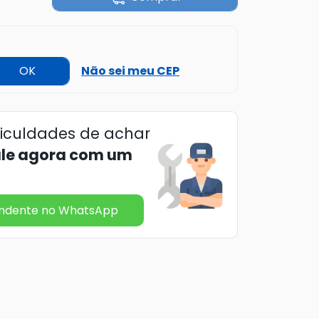
OK
Não sei meu CEP
ficuldades de achar
ale agora com um
endente no WhatsApp