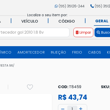
(55) 35126-244
(55) 351
Localize o seu item por:
|
|
|
GERAL
A
VEÍCULO
CÓDIGO
Limpar
Busc
UÍMICO
AMORTECEDOR
INJEÇÃO
FREIO
CABOS
K
IESTA 96/
COD:
T8459
SKU
R$ 43,74