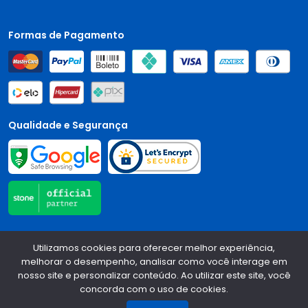
Formas de Pagamento
Qualidade e Segurança
Central Auto Peças - CNPJ:
90.196.999/0001-89
Todos os
Utilizamos cookies para oferecer melhor experiência,
direitos reservados.
2026
melhorar o desempenho, analisar como você interage em
nosso site e personalizar conteúdo. Ao utilizar este site, você
Desenvolvido Por:
concorda com o uso de cookies.
1