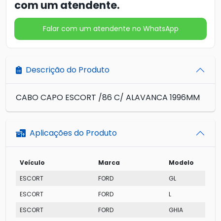
com um atendente.
Falar com um atendente no WhatsApp
Descrição do Produto
CABO CAPO ESCORT /86 C/ ALAVANCA 1996MM
Aplicações do Produto
Veículo
Marca
Modelo
ESCORT
FORD
GL
ESCORT
FORD
L
ESCORT
FORD
GHIA