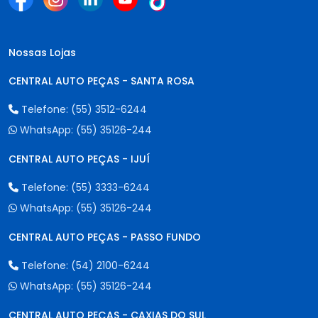
Nossas Lojas
CENTRAL AUTO PEÇAS - SANTA ROSA
Telefone:
(55) 3512-6244
WhatsApp:
(55) 35126-244
CENTRAL AUTO PEÇAS - IJUÍ
Telefone:
(55) 3333-6244
WhatsApp:
(55) 35126-244
CENTRAL AUTO PEÇAS - PASSO FUNDO
Telefone:
(54) 2100-6244
WhatsApp:
(55) 35126-244
CENTRAL AUTO PEÇAS - CAXIAS DO SUL