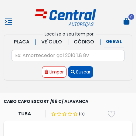
0
Localize o seu item por:
|
|
|
GERAL
PLACA
VEÍCULO
CÓDIGO
Limpar
Buscar
CABO CAPO ESCORT /86 C/ ALAVANCA
TUBA
(0)