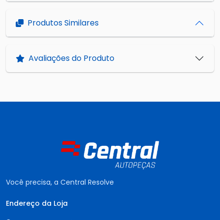
Produtos Similares
Avaliações do Produto
Você precisa, a Central Resolve
Endereço da Loja