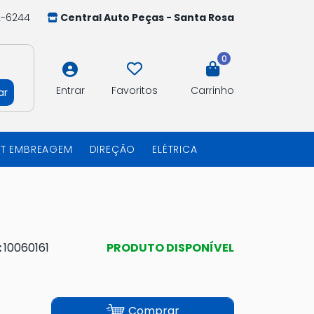
2-6244
Central Auto Peças - Santa Rosa
0
Entrar
Favoritos
Carrinho
ar
IT EMBREAGEM
DIREÇÃO
ELÉTRICA
:
10060161
PRODUTO DISPONÍVEL
Comprar