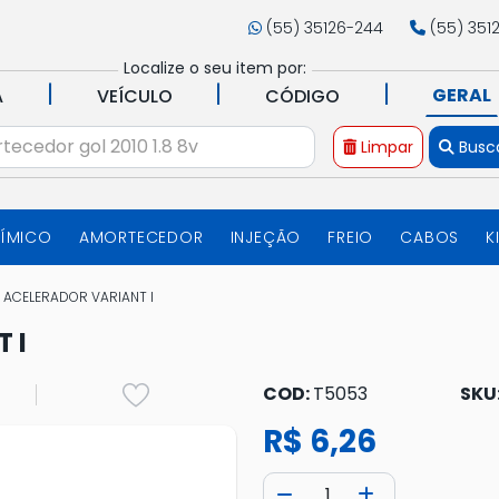
(55) 35126-244
(55) 351
Localize o seu item por:
|
|
|
GERAL
A
VEÍCULO
CÓDIGO
Limpar
Busc
UÍMICO
AMORTECEDOR
INJEÇÃO
FREIO
CABOS
K
 ACELERADOR VARIANT I
 I
COD:
T5053
SKU
R$ 6,26