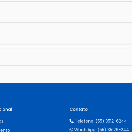
cional
Contato
as
Telefone:
(55) 3512-6244
WhatsApp:
(55) 35126-244
ento