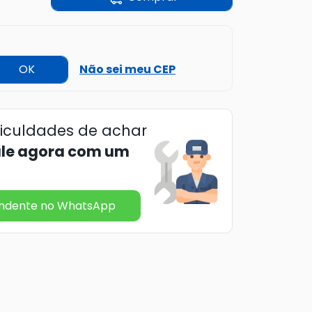
OK
Não sei meu CEP
ficuldades de achar
ale agora com um
endente no WhatsApp