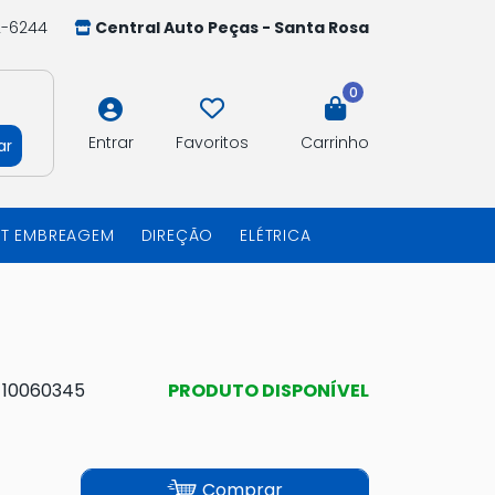
2-6244
Central Auto Peças - Santa Rosa
0
Entrar
Favoritos
Carrinho
ar
IT EMBREAGEM
DIREÇÃO
ELÉTRICA
:
10060345
PRODUTO DISPONÍVEL
Comprar