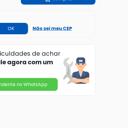
OK
Não sei meu CEP
ficuldades de achar
ale agora com um
endente no WhatsApp