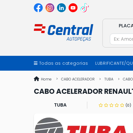
PLAC
Todas as categorias
LUBRIFICANTE/Q
Home
CABO ACELERADOR
TUBA
CABO 
CABO ACELERADOR RENAULT 
TUBA
(0)