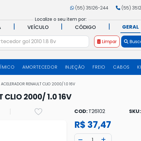
(55) 35126-244
(55) 351
Localize o seu item por:
|
|
|
GERAL
A
VEÍCULO
CÓDIGO
Limpar
Busc
UÍMICO
AMORTECEDOR
INJEÇÃO
FREIO
CABOS
K
ACELERADOR RENAULT CLIO 2000/ 1.0 16V
CLIO 2000/ 1.0 16V
COD:
T26102
SKU
R$ 37,47