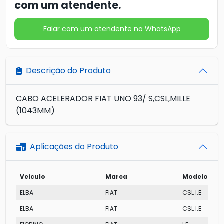
com um atendente.
Falar com um atendente no WhatsApp
Descrição do Produto
CABO ACELERADOR FIAT UNO 93/ S,CSL,MILLE
(1043MM)
Aplicações do Produto
Veículo
Marca
Modelo
ELBA
FIAT
CSL I.E
ELBA
FIAT
CSL I.E