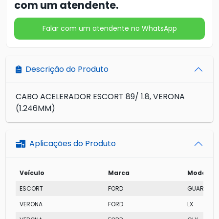
com um atendente.
Falar com um atendente no WhatsApp
Descrição do Produto
CABO ACELERADOR ESCORT 89/ 1.8, VERONA
(1.246MM)
Aplicações do Produto
Veículo
Marca
Modelo
ESCORT
FORD
GUARUJÁ
VERONA
FORD
LX