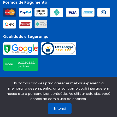
Formas de Pagamento
Qualidade e Segurança
Central Auto Peças - CNPJ:
90.196.999/0001-89
Todos os
Utilizamos cookies para oferecer melhor experiência,
direitos reservados.
2026
melhorar o desempenho, analisar como você interage em
nosso site e personalizar conteúdo. Ao utilizar este site, você
Desenvolvido Por:
concorda com o uso de cookies.
1
Entendi