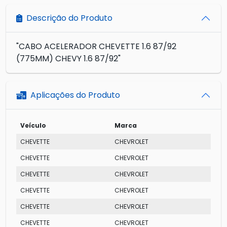
Descrição do Produto
"CABO ACELERADOR CHEVETTE 1.6 87/92
(775MM) CHEVY 1.6 87/92"
Aplicações do Produto
Veículo
Marca
M
CHEVETTE
CHEVROLET
SL
CHEVETTE
CHEVROLET
DL
CHEVETTE
CHEVROLET
SL
CHEVETTE
CHEVROLET
SL
CHEVETTE
CHEVROLET
DL
CHEVETTE
CHEVROLET
L