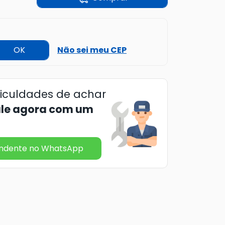
OK
Não sei meu CEP
ficuldades de achar
ale agora com um
endente no WhatsApp