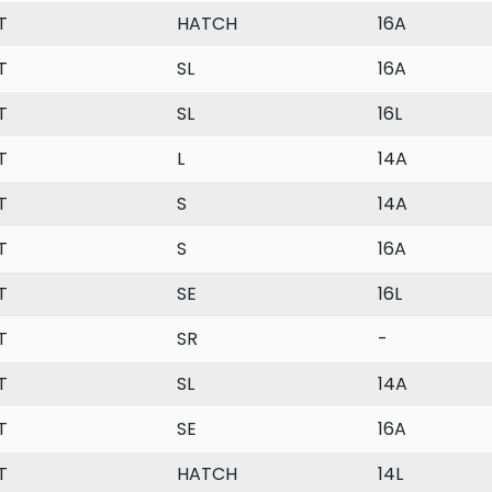
T
HATCH
16A
T
SL
16A
T
SL
16L
T
L
14A
T
S
14A
T
S
16A
T
SE
16L
T
SR
-
T
SL
14A
T
SE
16A
T
HATCH
14L