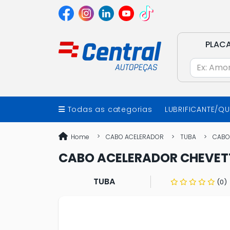
PLAC
Todas as categorias
LUBRIFICANTE/Q
Home
CABO ACELERADOR
TUBA
CABO
CABO ACELERADOR CHEVETT
TUBA
(0)