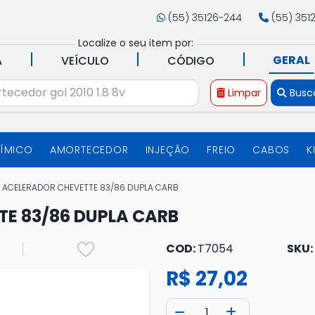
(55) 35126-244
(55) 351
Localize o seu item por:
|
|
|
GERAL
A
VEÍCULO
CÓDIGO
Limpar
Busc
UÍMICO
AMORTECEDOR
INJEÇÃO
FREIO
CABOS
K
 ACELERADOR CHEVETTE 83/86 DUPLA CARB
E 83/86 DUPLA CARB
COD:
T7054
SKU:
R$ 27,02