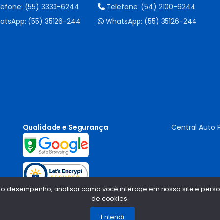
lefone:
(55) 3333-6244
Telefone:
(54) 2100-6244
atsApp:
(55) 35126-244
WhatsApp:
(55) 35126-244
Qualidade e Segurança
Central Auto 
 o desempenho, analisar como você interage em nosso site e persona
de cookies.
Entendi