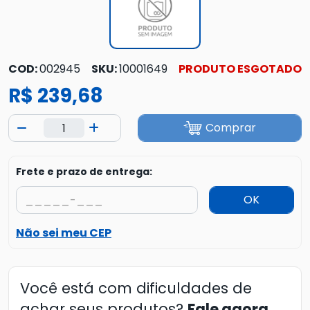
COD:
002945
SKU:
10001649
PRODUTO ESGOTADO
R$ 239,68
Comprar
Frete e prazo de entrega:
OK
Não sei meu CEP
Você está com dificuldades de
achar seus produtos?
Fale agora