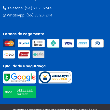
Telefone:
(54) 2107-6244
WhatsApp:
(55) 35126-244
Formas de Pagamento
Qualidade e Segurança
Central Auto Peças - CNPJ:
90.196.999/0001-89
Todos os
Utilizamos cookies para oferecer melhor experiência,