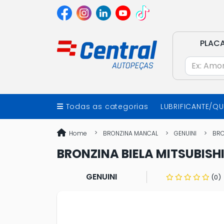
PLAC
Todas as categorias
LUBRIFICANTE/Q
Home
BRONZINA MANCAL
GENUINI
BRO
BRONZINA BIELA MITSUBISHI 
GENUINI
(0)