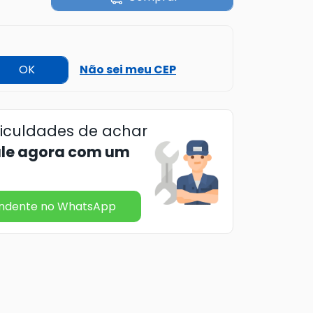
OK
Não sei meu CEP
ficuldades de achar
ale agora com um
endente no WhatsApp