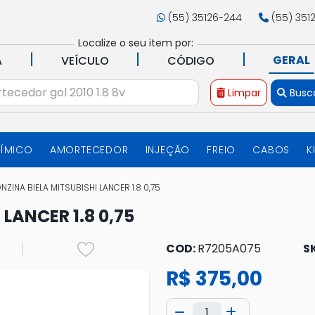
(55) 35126-244
(55) 351
Localize o seu item por:
|
|
|
GERAL
A
VEÍCULO
CÓDIGO
Limpar
Busc
UÍMICO
AMORTECEDOR
INJEÇÃO
FREIO
CABOS
K
NZINA BIELA MITSUBISHI LANCER 1.8 0,75
LANCER 1.8 0,75
COD:
R7205A075
S
R$ 375,00