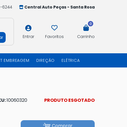
2-6244
Central Auto Peças - Santa Rosa
0
Entrar
Favoritos
Carrinho
ar
IT EMBREAGEM
DIREÇÃO
ELÉTRICA
KU:
10060320
PRODUTO ESGOTADO
Comprar