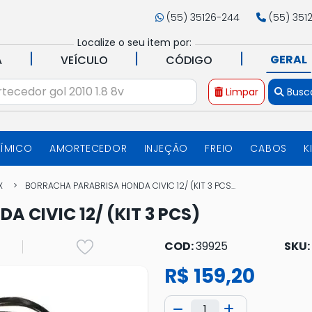
(55) 35126-244
(55) 351
Localize o seu item por:
|
|
|
GERAL
A
VEÍCULO
CÓDIGO
Limpar
Busc
UÍMICO
AMORTECEDOR
INJEÇÃO
FREIO
CABOS
K
X
BORRACHA PARABRISA HONDA CIVIC 12/ (KIT 3 PCS...
 CIVIC 12/ (KIT 3 PCS)
COD:
39925
SKU:
R$ 159,20