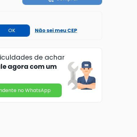
OK
Não sei meu CEP
ficuldades de achar
ale agora com um
endente no WhatsApp