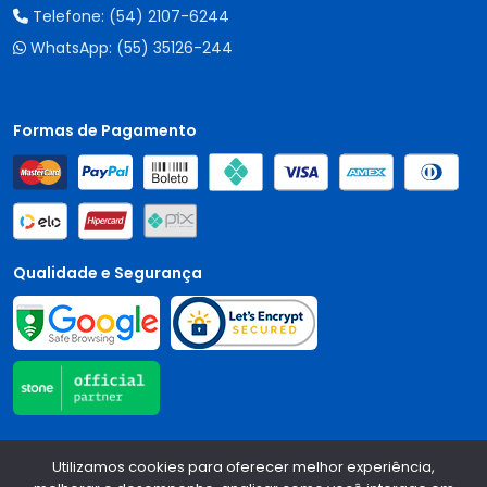
Telefone:
(54) 2107-6244
WhatsApp:
(55) 35126-244
Formas de Pagamento
Qualidade e Segurança
Central Auto Peças - CNPJ:
90.196.999/0001-89
Todos os
Utilizamos cookies para oferecer melhor experiência,
direitos reservados.
2026