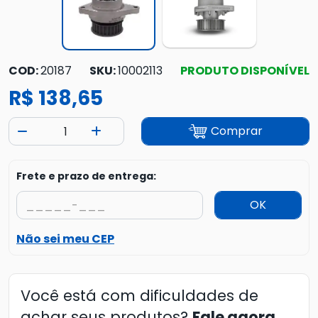
COD:
20187
SKU:
10002113
PRODUTO DISPONÍVEL
R$ 138,65
Comprar
Frete e prazo de entrega:
OK
Não sei meu CEP
Você está com dificuldades de
achar seus produtos?
Fale agora