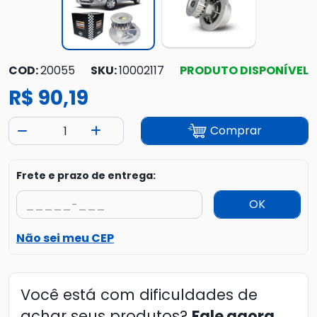
COD:
20055
SKU:
10002117
PRODUTO DISPONÍVEL
R$ 90,19
Comprar
Frete e prazo de entrega:
OK
Não sei meu CEP
Você está com dificuldades de
achar seus produtos?
Fale agora