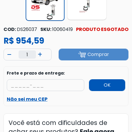
COD:
DS26037
SKU:
10060419
PRODUTO ESGOTADO
R$ 954,59
Comprar
Frete e prazo de entrega:
OK
Não sei meu CEP
Você está com dificuldades de
achar seus produtos?
Fale agora