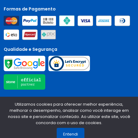
Formas de Pagamento
Qualidade e Segurança
Central Auto Peças - CNPJ:
90.196.999/0001-89
Todos os
Utilizamos cookies para oferecer melhor experiência,
direitos reservados.
2026
melhorar o desempenho, analisar como você interage em
nosso site e personalizar conteúdo. Ao utilizar este site, você
Desenvolvido Por:
concorda com o uso de cookies.
1
Entendi