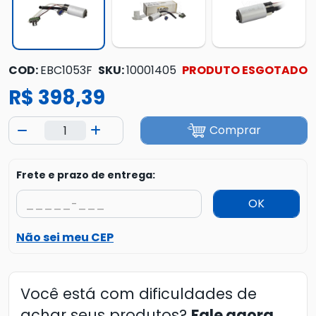
COD:
EBC1053F
SKU:
10001405
PRODUTO ESGOTADO
R$ 398,39
Comprar
Frete e prazo de entrega:
OK
Não sei meu CEP
Você está com dificuldades de
achar seus produtos?
Fale agora