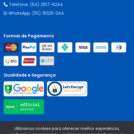
Telefone:
(54) 2107-6244
WhatsApp:
(55) 35126-244
Formas de Pagamento
Qualidade e Segurança
Central Auto Peças - CNPJ:
90.196.999/0001-89
Todos os
Utilizamos cookies para oferecer melhor experiência,
direitos reservados.
2026