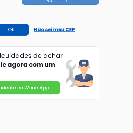
OK
Não sei meu CEP
ficuldades de achar
ale agora com um
endente no WhatsApp