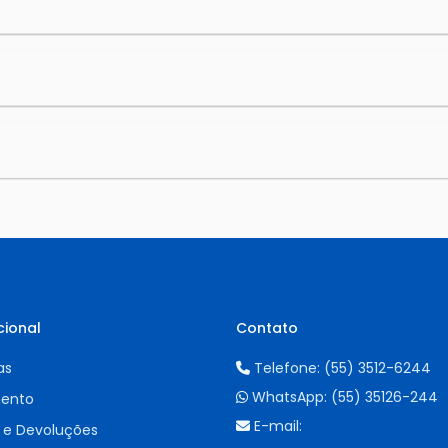
cional
Contato
as
Telefone:
(55) 3512-6244
WhatsApp:
(55) 35126-244
ento
E-mail:
 e Devoluções