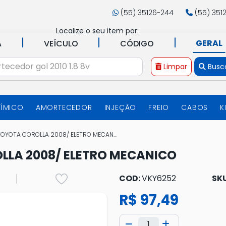
(55) 35126-244
(55) 351
Localize o seu item por:
|
|
|
GERAL
A
VEÍCULO
CÓDIGO
Limpar
Busc
UÍMICO
AMORTECEDOR
INJEÇÃO
FREIO
CABOS
K
TOYOTA COROLLA 2008/ ELETRO MECAN...
LLA 2008/ ELETRO MECANICO
COD:
VKY6252
SK
R$ 97,49