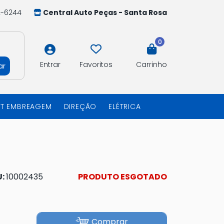
2-6244
Central Auto Peças - Santa Rosa
0
Entrar
Favoritos
Carrinho
ar
IT EMBREAGEM
DIREÇÃO
ELÉTRICA
U:
10002435
PRODUTO ESGOTADO
Comprar