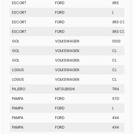
ESCORT
FORD
XR3
ESCORT
FORD
L
ESCORT
FORD
XR3 CONVER
ESCORT
FORD
XR3 CONVER
GOL
VOLKSWAGEN
1000
GOL
VOLKSWAGEN
CL
GOL
VOLKSWAGEN
CL
LOGUS
VOLKSWAGEN
CL
LOGUS
VOLKSWAGEN
CL
PAJERO
MITSUBISHI
TR4
PAMPA
FORD
STD
PAMPA
FORD
L
PAMPA
FORD
4X4
PAMPA
FORD
4X4