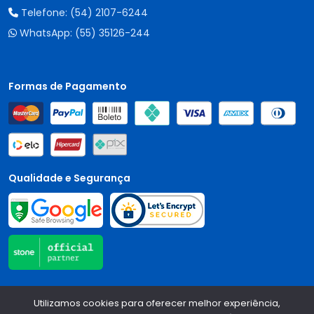
Telefone:
(54) 2107-6244
WhatsApp:
(55) 35126-244
Formas de Pagamento
Qualidade e Segurança
Central Auto Peças - CNPJ:
90.196.999/0001-89
Todos os
Utilizamos cookies para oferecer melhor experiência,
direitos reservados.
2026