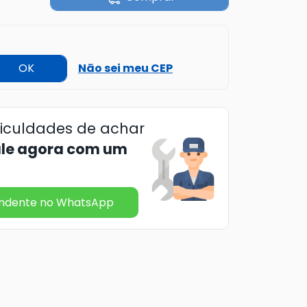
OK
Não sei meu CEP
ficuldades de achar
ale agora com um
endente no WhatsApp