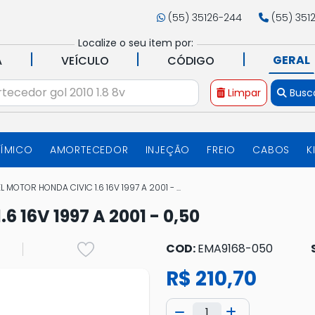
(55) 35126-244
(55) 351
Localize o seu item por:
|
|
|
GERAL
A
VEÍCULO
CÓDIGO
Limpar
Busc
UÍMICO
AMORTECEDOR
INJEÇÃO
FREIO
CABOS
K
L MOTOR HONDA CIVIC 1.6 16V 1997 A 2001 - ...
 16V 1997 A 2001 - 0,50
COD:
EMA9168-050
R$ 210,70