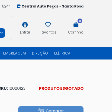
2-6244
Central Auto Peças - Santa Rosa
0
Entrar
Favoritos
Carrinho
ar
IT EMBREAGEM
DIREÇÃO
ELÉTRICA
SKU:
10000123
PRODUTO ESGOTADO
Comprar