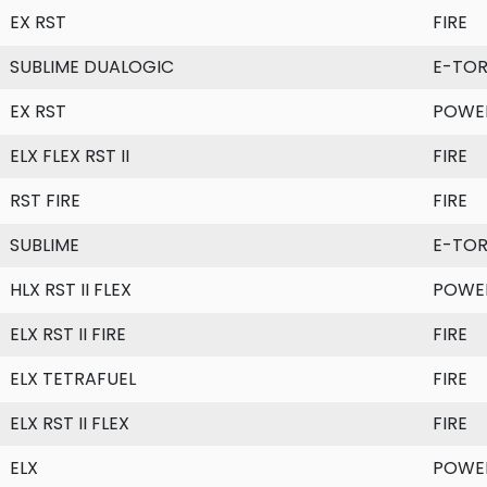
EX RST
FIRE
SUBLIME DUALOGIC
E-TO
EX RST
POWE
ELX FLEX RST II
FIRE
RST FIRE
FIRE
SUBLIME
E-TO
HLX RST II FLEX
POWE
ELX RST II FIRE
FIRE
ELX TETRAFUEL
FIRE
ELX RST II FLEX
FIRE
ELX
POWE