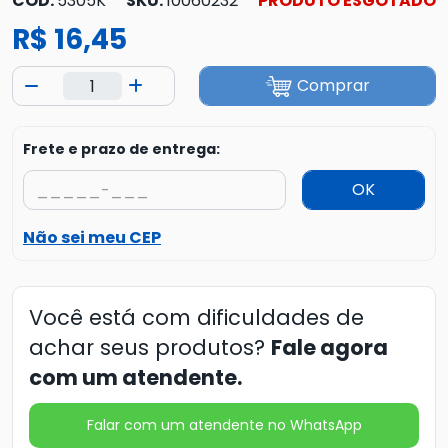
COD:
5305K
SKU:
10060232
PRODUTO ESGOTADO
R$ 16,45
Comprar
Frete e prazo de entrega:
OK
Não sei meu CEP
Você está com dificuldades de
achar seus produtos?
Fale agora
com um atendente.
Falar com um atendente no WhatsApp