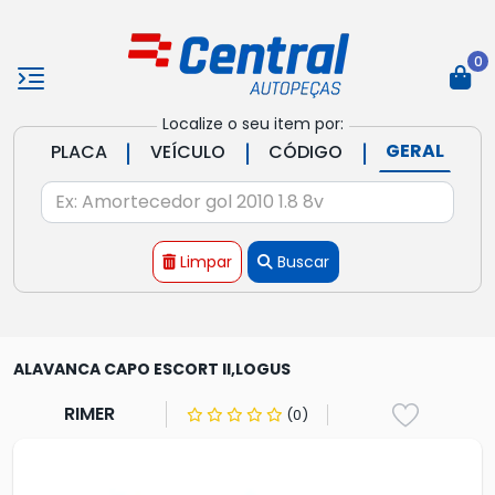
0
Localize o seu item por:
|
|
|
GERAL
PLACA
VEÍCULO
CÓDIGO
Limpar
Buscar
ALAVANCA CAPO ESCORT II,LOGUS
RIMER
(0)