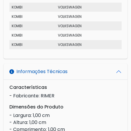
KOMBI
VOLKSWAGEN
FU
KOMBI
VOLKSWAGEN
FU
KOMBI
VOLKSWAGEN
PIC
KOMBI
VOLKSWAGEN
ST
KOMBI
VOLKSWAGEN
PIC
Informações Técnicas
Características
- Fabricante: RIMER
Dimensões do Produto
- Largura: 1,00 cm
- Altura: 1,00 cm
- Comprimento: 1,00 cm