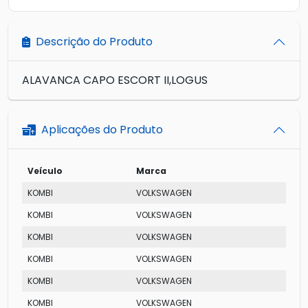
Descrição do Produto
ALAVANCA CAPO ESCORT II,LOGUS
Aplicações do Produto
Veículo
Marca
Mo
KOMBI
VOLKSWAGEN
FU
KOMBI
VOLKSWAGEN
T2 
KOMBI
VOLKSWAGEN
ST
KOMBI
VOLKSWAGEN
PIC
KOMBI
VOLKSWAGEN
CA
KOMBI
VOLKSWAGEN
PIC