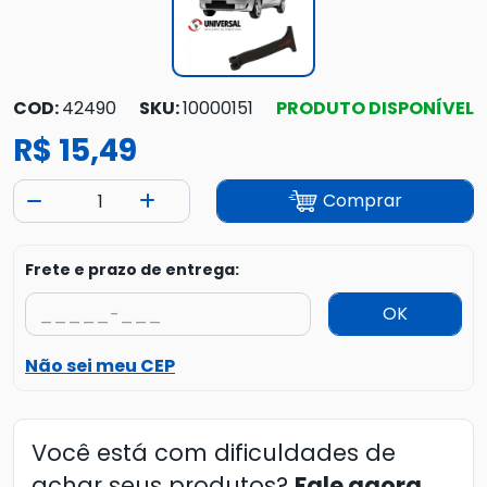
COD:
42490
SKU:
10000151
PRODUTO DISPONÍVEL
R$ 15,49
Comprar
Frete e prazo de entrega:
OK
Não sei meu CEP
Você está com dificuldades de
achar seus produtos?
Fale agora