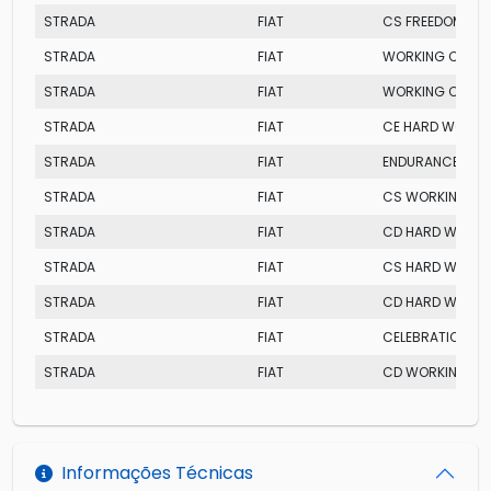
STRADA
FIAT
CS FREEDOM
STRADA
FIAT
WORKING CELEB
STRADA
FIAT
WORKING CELEB
STRADA
FIAT
CE HARD WORKI
STRADA
FIAT
ENDURANCE CS
STRADA
FIAT
CS WORKING PL
STRADA
FIAT
CD HARD WORKI
STRADA
FIAT
CS HARD WORKI
STRADA
FIAT
CD HARD WORKI
STRADA
FIAT
CELEBRATION CE
STRADA
FIAT
CD WORKING 3 
Informações Técnicas